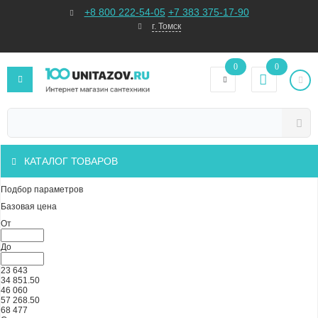
+8 800 222-54-05
+7 383 375-17-90
г. Томск
0
0
КАТАЛОГ ТОВАРОВ
Подбор параметров
Базовая цена
От
До
23 643
34 851.50
46 060
57 268.50
68 477