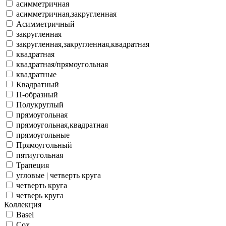
асимметричная
асимметричная,закругленная
Асимметричный
закругленная
закругленная,закругленная,квадратная
квадратная
квадратная/прямоугольная
квадратные
Квадратный
П-образный
Полукруглый
прямоугольная
прямоугольная,квадратная
прямоугольные
Прямоугольный
пятиугольная
Трапеция
угловые | четверть круга
четверть круга
четверь круга
Коллекция
Basel
Cox