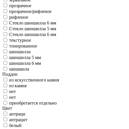
прозрачное
прозрачное/рифленое
рифленое
Стекло шиншилла 6 мм
Стекло шиншилла 5 мм
Стекло шиншилла 6 мм
текстурное
тонированное
шиншилла
шиншилла 5 мм
шиншилла 6 мм
шишшила
Поддон
из искусственного камня
из камня
нет
нет
приобретается отдельно
Цвет
антраци
антрацит
белый