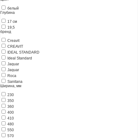
белый
Глубина
17 см
19,5
бренд
Creavit
CREAVIT
IDEAL STANDARD
Ideal Standard
Jaquar
Jaquar
Roca
Sanitana
Ширина, мм
230
350
360
400
410
480
550
570