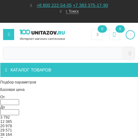
+8 800 222-54-05
+7 383 375-17-90
г. Томск
0
0
КАТАЛОГ ТОВАРОВ
Подбор параметров
Базовая цена
От
До
3 792
12 385
20 978
29 571
38 164