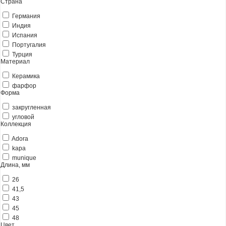
Страна
Германия
Индия
Испания
Португалия
Турция
Материал
Керамика
фарфор
Форма
закругленная
угловой
Коллекция
Adora
kapa
munique
Длина, мм
26
41,5
43
45
48
Цвет