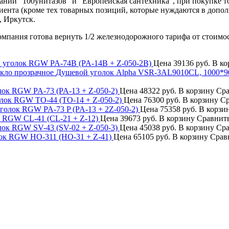
нии "100унитазов" и "Европейская сантехника", при покупке т
лиента (кроме тех товарных позиций, которые нуждаются в допо
, Иркутск.
компания готова вернуть 1/2 железнодорожного тарифа от стоимо
 уголок RGW PA-74B (PA-14B + Z-050-2B)
Цена
39136 руб.
В ко
Душевой уголок Alpha VSR-3AL9010CL, 1000*900
ок RGW PA-73 (PA-13 + Z-050-2)
Цена
48322 руб.
В корзину
Сра
лок RGW TO-44 (TO-14 + Z-050-2)
Цена
76300 руб.
В корзину
Ср
голок RGW PA-73 P (PA-13 + 2Z-050-2)
Цена
75358 руб.
В корзи
 RGW CL-41 (CL-21 + Z-12)
Цена
39673 руб.
В корзину
Сравнит
ок RGW SV-43 (SV-02 + Z-050-3)
Цена
45038 руб.
В корзину
Сра
ок RGW HO-311 (HO-31 + Z-41)
Цена
65105 руб.
В корзину
Срав