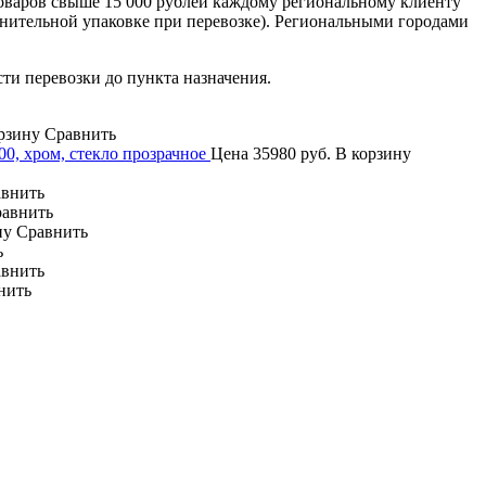
оваров свыше 15 000 рублей каждому региональному клиенту
лнительной упаковке при перевозке). Региональными городами
сти перевозки до пункта назначения.
рзину
Сравнить
, хром, стекло прозрачное
Цена
35980 руб.
В корзину
внить
авнить
ну
Сравнить
ь
внить
нить