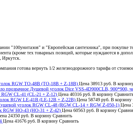
нии "100унитазов" и "Европейская сантехника", при покупке т
лиента (кроме тех товарных позиций, которые нуждаются в допо
, Иркутск.
компания готова вернуть 1/2 железнодорожного тарифа от стоимо
голок RGW TO-48B (TO-18B + Z-18B)
Цена
38913 руб.
В корзин
Душевой уголок Dice VSS-4D900CLB, 900*900, че
 RGW CL-41 (CL-21 + Z-12)
Цена
40316 руб.
В корзину
Сравнит
олок RGW LE-41B (LE-12B + Z-22B)
Цена
58749 руб.
В корзину
ушевой уголок RGW CL-48 (RGW CL-14 + RGW Z-050-1)
Цена
к RGW HO-43 (HO-31 + Z-42)
Цена
60563 руб.
В корзину
Сравни
ена
24350 руб.
В корзину
Сравнить
4
Цена
41676 руб.
В корзину
Сравнить