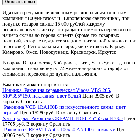
Идя навстречу многочисленным региональным клиентам,
компании "100унитазов" и "Европейская сантехника", при
покупке товаров свыше 15 000 рублей каждому
региональному клиенту возвращает стоимость перевозки от
нашего склада до города клиента (кроме тех товарных
позиций, которые нуждаются в дополнительной упаковке при
перевозке). Региональными городами считаются: Барнаул,
Кемерово, Омск, Новокузнецк, Красноярск, Иркутск.
В города Владивосток, Хабаровск, Чита, Улан-Удэ и т.д. наша
компания готова вернуть 1/2 железнодорожного тарифа от
стоимости перевозки до пункта назначения.
Вам также может понравиться
Новинка
Раковина керамическая Vincea VBS-205,
510*395*150, накладная, цвет белый
Цена
3905 руб.
В
корзину
Сравнить
Раковина VCB-1RA100B из искусственного камня, цвет
черный
Цена
15280 руб.
В корзину
Сравнить
Хит продаж
Раковина CREAVIT FREE 45*65 см FE065
Цена
17705 руб.
В корзину
Сравнить
Раковина CREAVIT Antik 100х50 AN100 с ножками
Цена
30006 руб.
В корзину
Сравнить