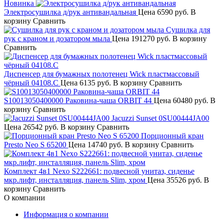
Новинка
Электросушилка д/рук антивандальная
Цена
6590 руб.
В
корзину
Сравнить
Сушилка для
рук с краном и дозатором мыла
Цена
191270 руб.
В корзину
Сравнить
Диспенсер для бумажных полотенец Wick пластмассовый
чёрный 04108.C
Цена
6135 руб.
В корзину
Сравнить
S10013050400000 Раковина-чаша ORBIT 44
Цена
60480 руб.
В
корзину
Сравнить
Jacuzzi Sunset 0SU00444JA00
Цена
26542 руб.
В корзину
Сравнить
Порционный кран
Presto Neo S 65200
Цена
14740 руб.
В корзину
Сравнить
Комплект 4в1 Nexo S222661: подвесной унитаз, сиденье
мкр.лифт, инсталляция, панель Slim, хром
Цена
35526 руб.
В
корзину
Сравнить
О компании
Информация о компании