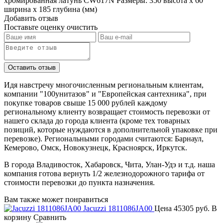
хромированная латунь CW617N Размеры: 350 высота x 60
ширина x 185 глубина (мм)
Добавить отзыв
Поставьте оценку
очистить
Идя навстречу многочисленным региональным клиентам,
компании "100унитазов" и "Европейская сантехника", при
покупке товаров свыше 15 000 рублей каждому
региональному клиенту возвращает стоимость перевозки от
нашего склада до города клиента (кроме тех товарных
позиций, которые нуждаются в дополнительной упаковке при
перевозке). Региональными городами считаются: Барнаул,
Кемерово, Омск, Новокузнецк, Красноярск, Иркутск.
В города Владивосток, Хабаровск, Чита, Улан-Удэ и т.д. наша
компания готова вернуть 1/2 железнодорожного тарифа от
стоимости перевозки до пункта назначения.
Вам также может понравиться
Jacuzzi 1811086JA00
Цена
45305 руб.
В
корзину
Сравнить