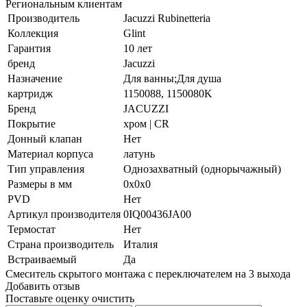
Региональным клиентам
Производитель
Jacuzzi Rubinetteria
Коллекция
Glint
Гарантия
10 лет
бренд
Jacuzzi
Назначение
Для ванны;Для душа
картридж
1150088, 1150080K
Бренд
JACUZZI
Покрытие
хром | CR
Донный клапан
Нет
Материал корпуса
латунь
Тип управления
Однозахватный (однорычажный)
Размеры в мм
0x0x0
PVD
Нет
Артикул производителя
0IQ00436JA00
Термостат
Нет
Страна производитель
Италия
Встраиваемый
Да
Смеситель скрытого монтажа с переключателем на 3 выхода
Добавить отзыв
Поставьте оценку
очистить