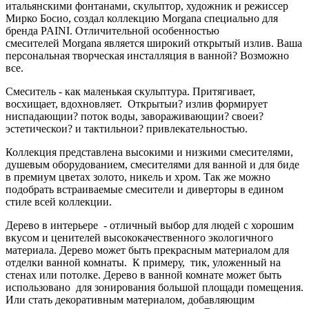
итальянскими фонтанами, скульптор, художник и режиссер
Мирко Босио, создал
коллекцию Morgana специально для
бренда PAINI. Отличительной особенностью
смесителей Morgana является широкий открытый излив. Ваша
персональная творческая инсталляция в ванной? Возможно
все.
Смеситель - как маленькая скульптура. Притягивает,
восхищает, вдохновляет. Открытыи? излив формирует
ниспадающии? поток воды, завораживающии? своеи?
эстетическои? и тактильнои? привлекательностью.
Коллекция представлена высокими и низкими смесителями,
душевым оборудованием, смесителями для ванной и для биде
в премиум цветах золото, никель и хром. Так же можно
подобрать встраиваемые смесители и диверторы в едином
стиле всей коллекции.
Дерево в интерьере - отличный выбор для людей с хорошим
вкусом и ценителей высококачественного экологичного
материала. Дерево может быть прекрасным материалом для
отделки ванной комнаты. К примеру, тик, уложенный на
стенах или потолке. Дерево в ванной комнате может быть
использовано для зонирования большой площади помещения.
Или стать декоративным материалом, добавляющим