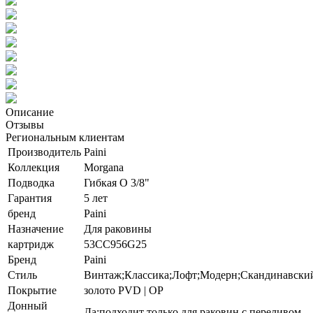
Описание
Отзывы
Региональным клиентам
Производитель
Paini
Коллекция
Morgana
Подводка
Гибкая O 3/8"
Гарантия
5 лет
бренд
Paini
Назначение
Для раковины
картридж
53CC956G25
Бренд
Paini
Стиль
Винтаж;Классика;Лофт;Модерн;Скандинавск
Покрытие
золото PVD | OP
Донный
Да;подходит только для раковин с переливом