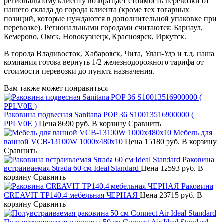
региональному клиенту возвращает стоимость перевозки от
нашего склада до города клиента (кроме тех товарных
позиций, которые нуждаются в дополнительной упаковке при
перевозке). Региональными городами считаются: Барнаул,
Кемерово, Омск, Новокузнецк, Красноярск, Иркутск.
В города Владивосток, Хабаровск, Чита, Улан-Удэ и т.д. наша
компания готова вернуть 1/2 железнодорожного тарифа от
стоимости перевозки до пункта назначения.
Вам также может понравиться
Раковина подвесная Sanitana POP 36 S10013516900000 (
PPLV0E )
Цена
8690 руб.
В корзину
Сравнить
Мебель для
ванной VCB-13100W 1000х480х10
Цена
15180 руб.
В корзину
Сравнить
Раковина
встраиваемая Strada 60 см Ideal Standard
Цена
12593 руб.
В
корзину
Сравнить
Раковина
CREAVIT TP140.4 мебельная ЧЕРНАЯ
Цена
23715 руб.
В
корзину
Сравнить
Полувстраиваемая раковина 50 см Connect Air Ideal Standard