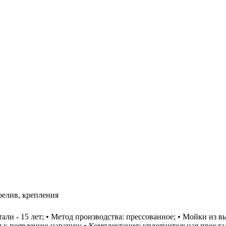
релив, крепления
тали - 15 лет; • Метод производства: прессованное; • Мойки и
 к появлению царапин; • Комплектация: уплотнительная прокла