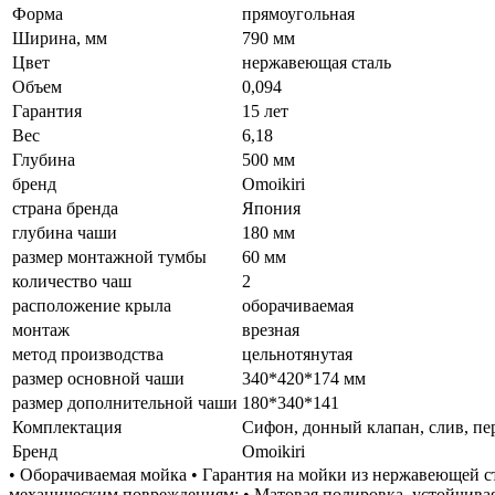
Форма
прямоугольная
Ширина, мм
790 мм
Цвет
нержавеющая сталь
Объем
0,094
Гарантия
15 лет
Вес
6,18
Глубина
500 мм
бренд
Omoikiri
страна бренда
Япония
глубина чаши
180 мм
размер монтажной тумбы
60 мм
количество чаш
2
расположение крыла
оборачиваемая
монтаж
врезная
метод производства
цельнотянутая
размер основной чаши
340*420*174 мм
размер дополнительной чаши
180*340*141
Комплектация
Сифон, донный клапан, слив, пе
Бренд
Omoikiri
• Оборачиваемая мойка • Гарантия на мойки из нержавеющей с
механическим повреждениям; • Матовая полировка, устойчивая