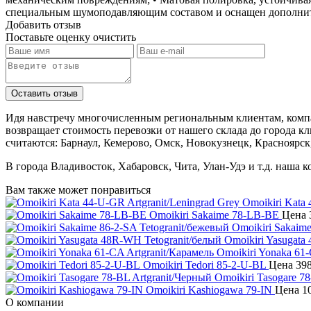
специальным шумоподавляющим составом и оснащен дополнитель
Добавить отзыв
Поставьте оценку
очистить
Идя навстречу многочисленным региональным клиентам, компа
возвращает стоимость перевозки от нашего склада до города к
считаются: Барнаул, Кемерово, Омск, Новокузнецк, Красноярск
В города Владивосток, Хабаровск, Чита, Улан-Удэ и т.д. наша 
Вам также может понравиться
Omoikiri Kata 
Omoikiri Sakaime 78-LB-BE
Цена
Omoikiri Sakaime
Omoikiri Yasugata
Omoikiri Yonaka 61-
Omoikiri Tedori 85-2-U-BL
Цена
398
Omoikiri Tasogare 7
Omoikiri Kashiogawa 79-IN
Цена
10
О компании