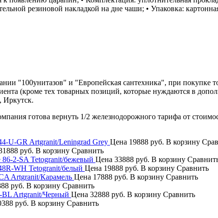
ной резиновой накладкой на дне чаши; • Упаковка: картонная 
нии "100унитазов" и "Европейская сантехника", при покупке т
лиента (кроме тех товарных позиций, которые нуждаются в допо
, Иркутск.
компания готова вернуть 1/2 железнодорожного тарифа от стоимо
44-U-GR Artgranit/Leningrad Grey
Цена
19888 руб.
В корзину
Срав
31888 руб.
В корзину
Сравнить
 86-2-SA Tetogranit/бежевый
Цена
33888 руб.
В корзину
Сравнит
 48R-WH Tetogranit/белый
Цена
19888 руб.
В корзину
Сравнить
CA Artgranit/Карамель
Цена
17888 руб.
В корзину
Сравнить
88 руб.
В корзину
Сравнить
8-BL Artgranit/Черный
Цена
32888 руб.
В корзину
Сравнить
388 руб.
В корзину
Сравнить