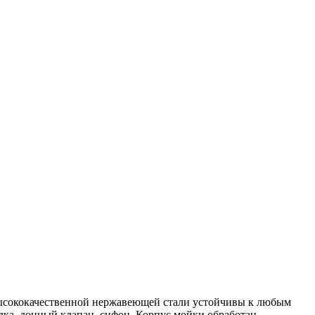
з высококачественной нержавеющей стали устойчивы к любым
дка, донный клапан, сифон. Корпус мойки обработан