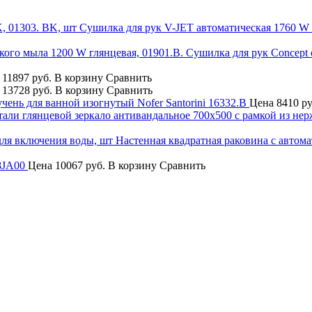
Сушилка для рук V-JET автоматическая 1760 
Сушилка для рук Concept 
11897 руб.
В корзину
Сравнить
13728 руб.
В корзину
Сравнить
чень для ванной изогнутый Nofer Santorini 16332.B
Цена
8410 р
зеркало антивандальное 700х500 с рамкой из не
Настенная квадратная раковина с автом
8JA00
Цена
10067 руб.
В корзину
Сравнить