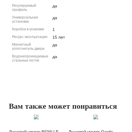
Регулируемый
да
профиль
Универсальная
да
установка
Коробок в упаковке
1
Ресурс эксплуатации
15 лет
Магнитный
да
уплотнитель двери
Водонепроницаемые
да
стальные петли
Вам также может понравиться
Душевой уголок RGW LE-
Душевой уголок Garda