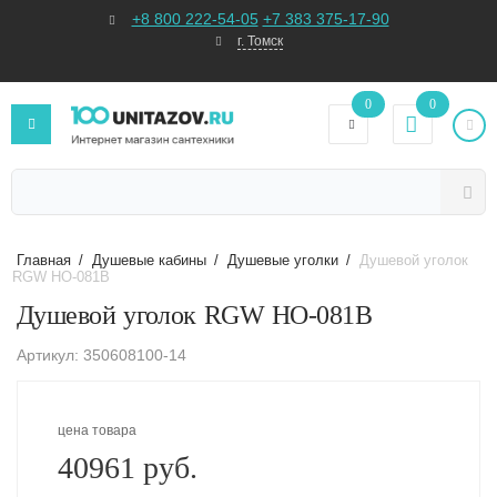
+8 800 222-54-05
+7 383 375-17-90
г. Томск
0
0
Главная
/
Душевые кабины
/
Душевые уголки
/
Душевой уголок
RGW HO-081B
Душевой уголок RGW HO-081B
Артикул: 350608100-14
цена товара
40961 руб.