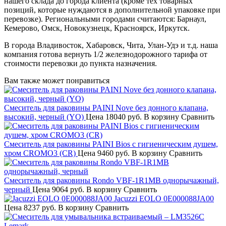
нашего склада до города клиента (кроме тех товарных
позиций, которые нуждаются в дополнительной упаковке при
перевозке). Региональными городами считаются: Барнаул,
Кемерово, Омск, Новокузнецк, Красноярск, Иркутск.
В города Владивосток, Хабаровск, Чита, Улан-Удэ и т.д. наша
компания готова вернуть 1/2 железнодорожного тарифа от
стоимости перевозки до пункта назначения.
Вам также может понравиться
Смеситель для раковины PAINI Nove без донного клапана,
высокий, черный (YO)
Цена
18040 руб.
В корзину
Сравнить
Смеситель для раковины PAINI Bios с гигиеническим душем,
хром CROMO3 (CR)
Цена
9460 руб.
В корзину
Сравнить
Смеситель для раковины Rondo VBF-1R1MB однорычажный,
черный
Цена
9064 руб.
В корзину
Сравнить
Jacuzzi EOLO 0E000088JA00
Цена
8237 руб.
В корзину
Сравнить